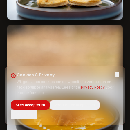
Cookies & Privacy
Wij gebruiken cookies om de website te verbeteren en
het gebruik te analyseren. Lees onze
Privacy Policy
voor
meer informatie.
Alles accepteren
Voorkeuren aanpassen
Weigeren